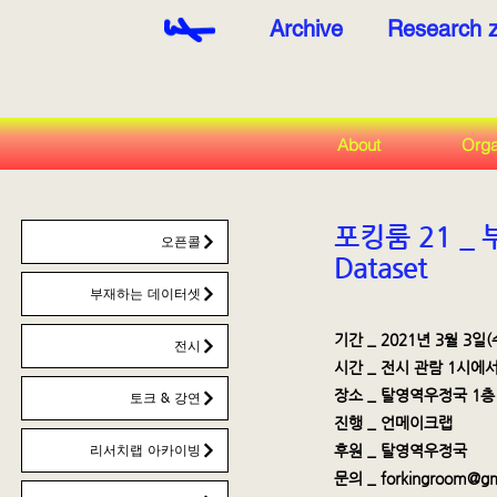
Archive
Research 
About
Orga
포킹룸 21 _
오픈콜
Dataset
부재하는 데이터셋
기간 _ 2021년 3월 3일(
전시
시간 _ 전시 관람 1시에서
장소 _ 탈영역우정국 1
토크 & 강연
진행 _ 언메이크랩
후원 _ 탈영역우정국
리서치랩 아카이빙
문의 _
forkingroom@gm