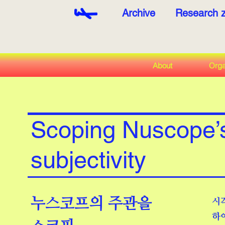
Archive
Research 
About
Orga
Scoping Nuscope’
subjectivity
누스코프의 주관을
시
하