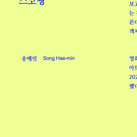
스코핑
보
는
른
객
Song Hae-min
송해민
영
아트
20
했