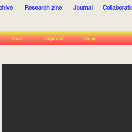
chive
Research zine
Journal
Collaborat
About
Organizer
Contact