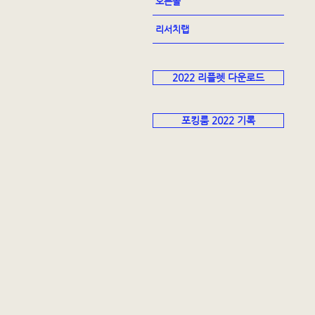
오픈콜
리서치랩
2022 리플렛 다운로드
포킹룸 2022 기록