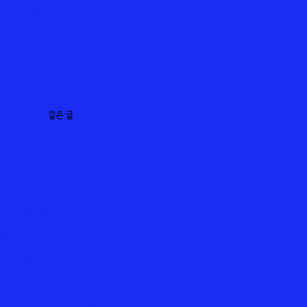
인에게 편지를 쓸 계획
해, 여전히 직접 쓰겠
는 다양했다. 27%가 편
무엇을 써야 할지 모르
답했다.”
같은 글
에 두면, 이 설문조
용한 지표이기도 하다.
 컴퓨터를 활용해 연애
단어를 배열하는 방식
 범주 내에서 단어를
어 냈다. 알고리즘을
성됐다.