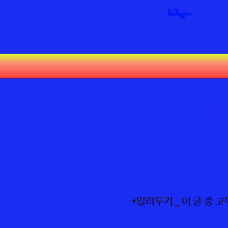
Ar
장난감 모형과
이계성 & 최빛나
*일러두기 _ 이 글 중 