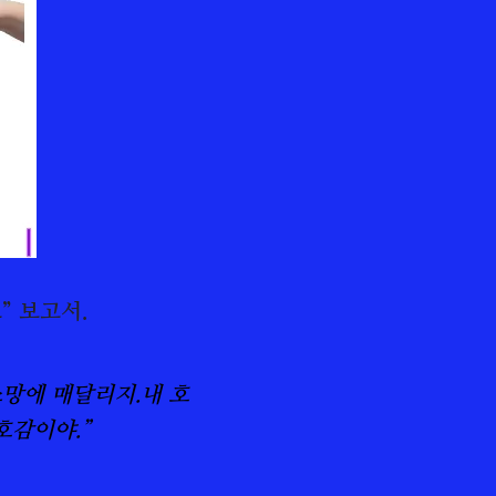
” 보고서.
소망에 매달리지.
내 호
호감이야.”