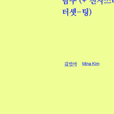
탐구 (+ 전자
터셋-팅)
Mina Kim
​김민아