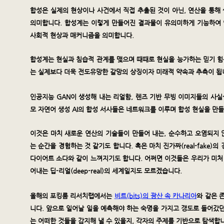
합성은 실제의 현상이나 사건에서 직접 추출된 것이 아닌, 연산을 통해 
의미합니다. 합성계는 이렇게 만들어진 결과물이 유의미하게 기능하여 
사회적 현상과 매커니즘을 의미합니다.
합성계는 현실과 침습적 관계를 맺으며 때때로 현실을 능가하는 믿기 힘
는 실제보다 더욱 전도유망한 갈망의 상징이자 미래적 약속과 추측이 됩
인공지능 GAN이 생성해 내는 리얼함, 렌즈 기반 무빙 이미지들의 사실
모 자연어 생성 AI의 합성 서사들은 네트워크를 이루며 합성 현실을 만들
이것은 마치 새로운 연산의 기술들이 만들어 내는, 순수하고 오염되지 
는 순간을 경험하는 것 같기도 합니다. 혹은 마치 진가짜(real-fake)
다이어트 소다와 같이 느껴지기도 합니다. 어쩌면 이것들은 우리가 미처
어내는 딥-리얼(deep-real)의 세계일지도 모르겠습니다.
올해의 포킹룸 리서치랩에서는
비트(bits)의 광산 속 카나리아
와 같은 
니다. 앞으로 일어날 일을 예측해야 하는 숙명을 가지고 갱도로 들어갔
는 어떠한 것들을 감지해 낼 수 있을지, 각자의 주제를 기반으로 탐색합